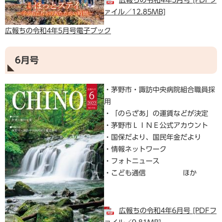
広報ちの令和4年5月号 [PDFフ
ァイル／12.85MB]
広報ちの令和4年5月号電子ブック
6月号
・茅野市・諏訪中央病院組合職員採
用
・「のらざあ」の運賃などが決定
・茅野市ＬＩＮＥ公式アカウント
・国保だより、国民年金だより
・情報ネットワーク
・フォトニュース
・こども通信 ほか
広報ちの令和4年6月号 [PDFフ