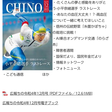
・-たくさんの夢と感動をありがと
う-小平奈緒選手 ラストレース
・-あなたの血圧大丈夫！？-高血圧
について一緒に考えてほしいこと
・信州の伝統野菜「糸萱かぼちゃ」
の栽培に挑戦！
・AI乗合オンデマンド交通「のらざ
あ」
・障害者週間
・国保だより、国民年金だより
・情報ネットワーク
・フォトニュース
・こども通信 ほか
広報ちの令和4年12月号 [PDFファイル／12.61MB]
広報ちの令和4年12月号電子ブック