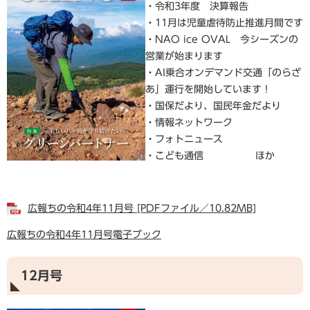
・令和3年度 決算報告
・11月は児童虐待防止推進月間です
・NAO ice OVAL 今シーズンの
営業が始まります
・AI乗合オンデマンド交通「のらざ
あ」運行を開始しています！
・国保だより、国民年金だより
・情報ネットワーク
・フォトニュース
・こども通信 ほか
広報ちの令和4年11月号 [PDFファイル／10.82MB]
広報ちの令和4年11月号電子ブック
12月号