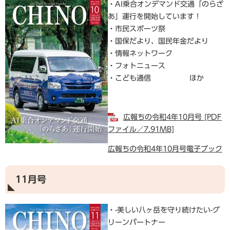
・AI乗合オンデマンド交通「のらざ
あ」運行を開始しています！
・市民スポーツ祭
・国保だより、国民年金だより
・情報ネットワーク
・フォトニュース
・こども通信 ほか
広報ちの令和4年10月号 [PDF
ファイル／7.91MB]
広報ちの令和4年10月号電子ブック
11月号
・-美しい八ヶ岳を守り続けたい-グ
リーンパートナー