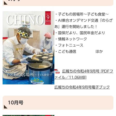
・子どもの居場所～子ども食堂～
・AI乗合オンデマンド交通「のらざ
あ」運行を開始しました！
・国保だより、国民年金だより
・情報ネットワーク
・フォトニュース
・こども通信 ほか
広報ちの令和4年9月号 [PDFフ
ァイル／11.06MB]
広報ちの令和4年9月号電子ブック
10月号