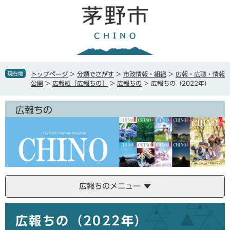
ペ
メ
ー
ニ
ジ
ュ
の
ー
先
を
頭
飛
で
ば
現在地
トップページ
>
分類でさがす
>
市政情報・組織
>
広報・広聴・情報
す
し
公開
>
広報紙「広報ちの」
>
広報ちの
>
広報ちの（2022年）
。
て
本
広報ちの
文
へ
広報ちのメニュー
本
広報ちの（2022年）
文