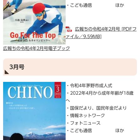
・こども通信 ほか
広報ちの令和4年2月号 [PDFフ
ァイル／9.59MB]
広報ちの令和4年2月号電子ブック
3月号
・令和4年茅野市成人式
・2022年4月から成年年齢が18歳
へ
・国保だより、国民年金だより
・情報ネットワーク
・フォトニュース
・こども通信 ほか