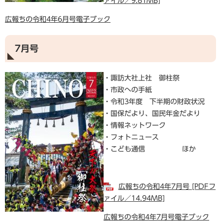
ァイル／9.81MB]
広報ちの令和4年6月号電子ブック
7月号
・諏訪大社上社 御柱祭
・市政への手紙
・令和3年度 下半期の財政状況
・国保だより、国民年金だより
・情報ネットワーク
・フォトニュース
・こども通信 ほか
広報ちの令和4年7月号 [PDFフ
ァイル／14.94MB]
広報ちの令和4年7月号電子ブック