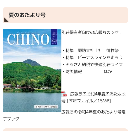
夏のおたより号
別荘保有者向けの広報ちのです。
・特集 諏訪大社上社 御柱祭
・特集 ビーナスラインを走ろう
・ふるさと納税で快適別荘ライフ
・防災情報 ほか
広報ちの令和4年夏のおたより
号 [PDFファイル／15MB]
広報ちの令和4年夏のおたより号電
子ブック