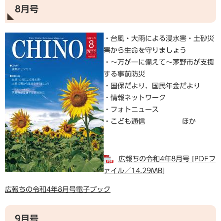
8月号
・台風・大雨による浸水害・土砂災
害から生命を守りましょう
・～万が一に備えて～茅野市が支援
する事前防災
・国保だより、国民年金だより
・情報ネットワーク
・フォトニュース
・こども通信 ほか
広報ちの令和4年8月号 [PDFフ
ァイル／14.29MB]
広報ちの令和4年8月号電子ブック
9月号