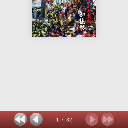
1
/
32