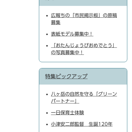
広報ちの「市民掲示板」の原稿
募集
表紙モデル募集中！
「おたんじょうびおめでとう」
の写真募集中！
特集ピックアップ
八ヶ岳の自然を守る「グリーン
パートナー」
一日保育士体験
小津安二郎監督 生誕120年