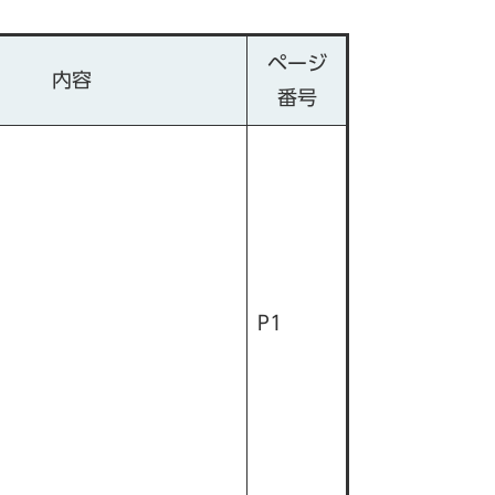
ページ
内容
番号
P1