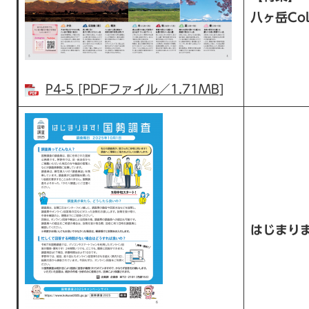
八ヶ岳Col
P4-5 [PDFファイル／1.71MB]
はじまり