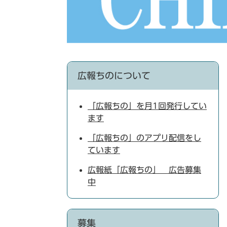
広報ちのについて
「広報ちの」を月1回発行してい
ます
「広報ちの」のアプリ配信をし
ています
広報紙「広報ちの」 広告募集
中
募集