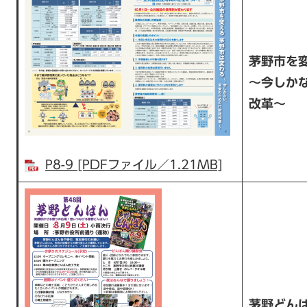
茅野市を
～今しか
改革～
P8-9 [PDFファイル／1.21MB]
茅野どん