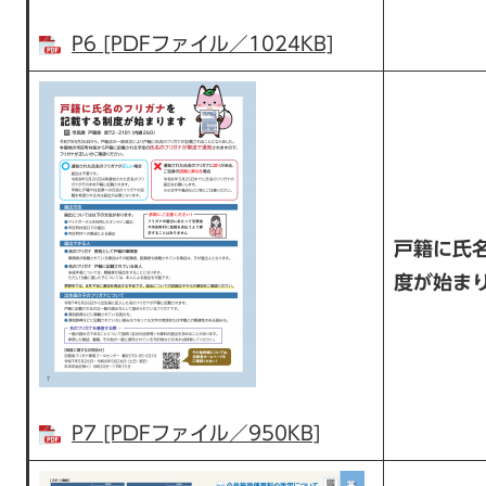
P6 [PDFファイル／1024KB]
戸籍に氏
度が始ま
P7 [PDFファイル／950KB]