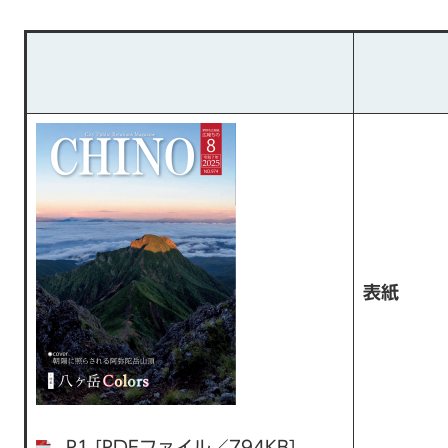
表紙
P1 [PDFファイル／794KB]