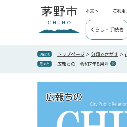
ペ
メ
ー
ニ
本文へ
ご利用
ジ
ュ
の
ー
くらし
・手続き
先
を
頭
飛
で
ば
す
し
トップページ
>
分類でさがす
>
現在地
。
て
広報ちの 令和7年8月号
足あと
本
文
へ
広報ちの