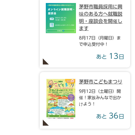
茅野市職員採用に興
味のある方へ就職説
明・座談会を開催し
ます
8月17日（月曜日）ま
で申込受付中！
13
あと
日
茅野市こどもまつり
9月12日（土曜日）開
催！家族みんなで出か
けよう！
36
あと
日