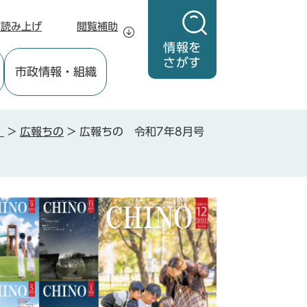
声読み上げ
閲覧補助
情報を
さがす
市政情報
・組織
」
>
広報ちの
>
広報ちの 令和7年8月号