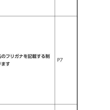
名のフリガナを記載する制
P7
ります