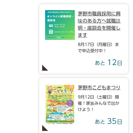
茅野市職員採用に興
味のある方へ就職説
明・座談会を開催し
ます
8月17日（月曜日）ま
で申込受付中！
12
あと
日
茅野市こどもまつり
9月12日（土曜日）開
催！家族みんなで出か
けよう！
35
あと
日