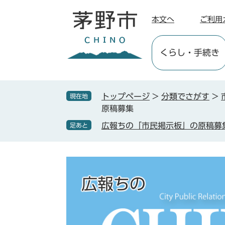
ペ
メ
ー
ニ
本文へ
ご利用
ジ
ュ
の
ー
くらし
・手続き
先
を
頭
飛
で
ば
す
し
トップページ
>
分類でさがす
>
現在地
。
て
原稿募集
本
広報ちの「市民掲示板」の原稿募
足あと
文
へ
広報ちの