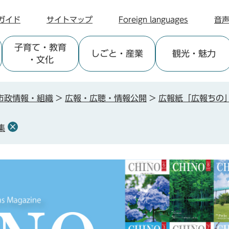
ガイド
サイトマップ
Foreign languages
音
子育て
・教育
しごと
・産業
観光
・魅力
・文化
市政情報・組織
>
広報・広聴・情報公開
>
広報紙「広報ちの
集