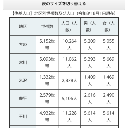
表のサイズを切り替える
【住基人口】地区別世帯数及び人口（令和8年8月1日現在）
人口（人
男（人
女（人
地区
世帯数
数）
数）
数）
5,152世
10,264
5,209
5,055
ちの
帯
人
人
人
5,093世
11,062
5,393
5,669
宮川
帯
人
人
人
1,332世
1,409
1,469
米沢
2,878人
帯
人
人
2,579世
2,616
2,490
豊平
5,106人
帯
人
人
4,932世
11,228
5,614
5,614
玉川
帯
人
人
人