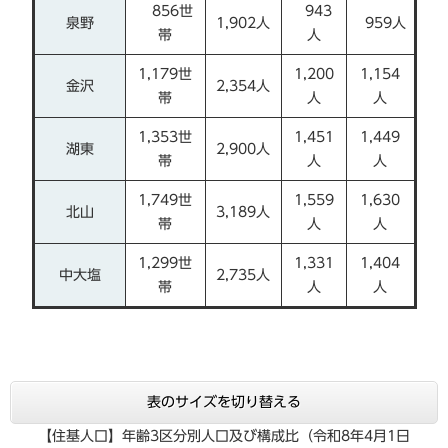
856世
943
泉野
1,902人
959人
帯
人
1,179世
1,200
1,154
金沢
2,354人
帯
人
人
1,353世
1,451
1,449
湖東
2,900人
帯
人
人
1,749世
1,559
1,630
北山
3,189人
帯
人
人
1,299世
1,331
1,404
中大塩
2,735人
帯
人
人
表のサイズを切り替える
【住基人口】年齢3区分別人口及び構成比（令和8年4月1日