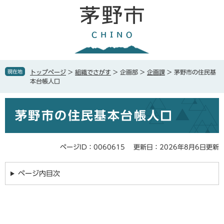
ペ
メ
ー
ニ
ジ
ュ
の
ー
先
を
頭
飛
で
ば
現在地
トップページ
>
組織でさがす
>
企画部
>
企画課
>
茅野市の住民基
す
し
本台帳人口
。
て
本
本
文
茅野市の住民基本台帳人口
文
へ
ページID：0060615
更新日：2026年8月6日更新
ページ内目次