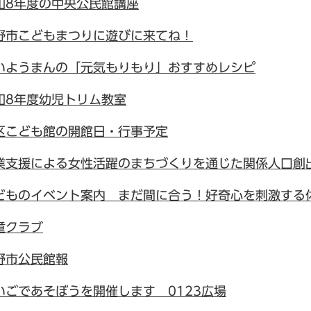
和8年度の中央公民館講座
野市こどもまつりに遊びに来てね！
いようまんの「元気もりもり」おすすめレシピ
和8年度幼児トリム教室
区こども館の開館日・行事予定
業支援による女性活躍のまちづくりを通じた関係人口創
どものイベント案内 まだ間に合う！好奇心を刺激する体験in
童クラブ
野市公民館報
いごであそぼうを開催します 0123広場