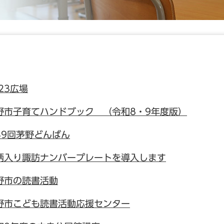
23広場
野市子育てハンドブック （令和8・9年度版）
49回茅野どんばん
柄入り諏訪ナンバープレートを導入します
野市の読書活動
野市こども読書活動応援センター