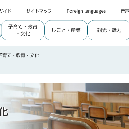
ガイド
サイトマップ
Foreign languages
音
子育て
・教育
しごと
・産業
観光
・魅力
・文化
子育て・教育・文化
化