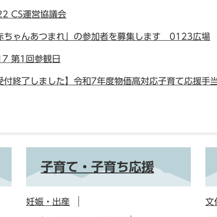
22 CS運営協議会
赤ちゃんあつまれ」の参加者を募集します 0123広場
17 第1回参観日
受付終了しました】令和7年度物価高対応子育て応援手
子育て・子育ち応援
妊娠・出産
文