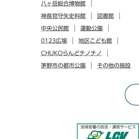
八ヶ岳総合博物館
神長官守矢史料館
図書館
中央公民館
運動公園
0123広場
地区こども館
CHUKOらんどチノチノ
茅野市の都市公園
その他の施設