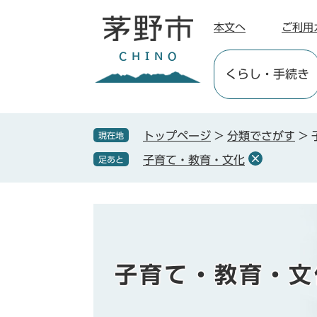
ペ
メ
ー
ニ
本文へ
ご利用
ジ
ュ
の
ー
くらし
・手続き
先
を
頭
飛
で
ば
す
し
トップページ
>
分類でさがす
>
現在地
。
て
子育て・教育・文化
足あと
本
文
へ
本
文
子育て・教育・文