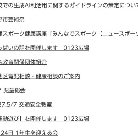
校での生成AI利活用に関するガイドラインの策定につい
野市芸術祭
涯スポーツ健康講座「みんなでスポーツ（ニュースポー
っぱいの話を開催します 0123広場
会教育関係団体紹介
地区育児相談・健康相談のご案内
7 児童総会
27,5/7 交通安全教室
運動遊び」を開催します 0123広場
月24日 1年生を迎える会