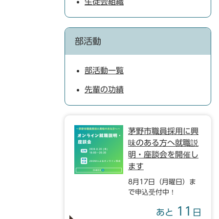
生徒会組織
部活動
部活動一覧
先輩の功績
茅野市職員採用に興
味のある方へ就職説
明・座談会を開催し
ます
8月17日（月曜日）ま
で申込受付中！
11
あと
日