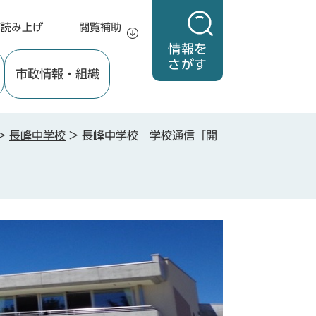
声読み上げ
閲覧補助
情報を
さがす
市政情報
・組織
>
長峰中学校
>
長峰中学校 学校通信「開