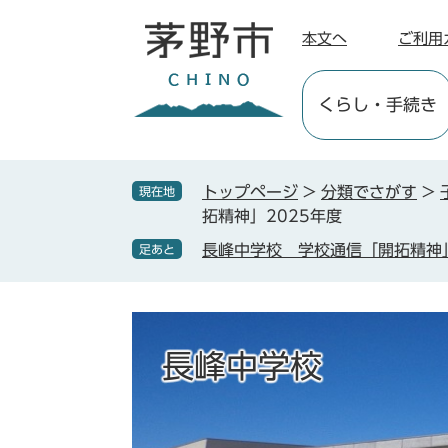
ペ
メ
ー
ニ
本文へ
ご利用
ジ
ュ
の
ー
くらし
・手続き
先
を
頭
飛
で
ば
す
し
トップページ
>
分類でさがす
>
現在地
。
て
拓精神」2025年度
本
長峰中学校 学校通信「開拓精神」
足あと
文
へ
長峰中学校