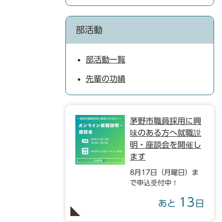
部活動
部活動一覧
先輩の功績
茅野市職員採用に興
味のある方へ就職説
明・座談会を開催し
ます
8月17日（月曜日）ま
で申込受付中！
13
あと
日