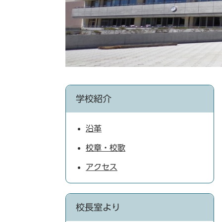
学校紹介
沿革
校章・校歌
アクセス
校長室より