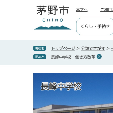
ペ
メ
ー
ニ
本文へ
ご利用
ジ
ュ
の
ー
くらし
・手続き
先
を
頭
飛
で
ば
す
し
トップページ
>
分類でさがす
>
現在地
。
て
長峰中学校 働き方改革
足あと
本
文
へ
長峰中学校