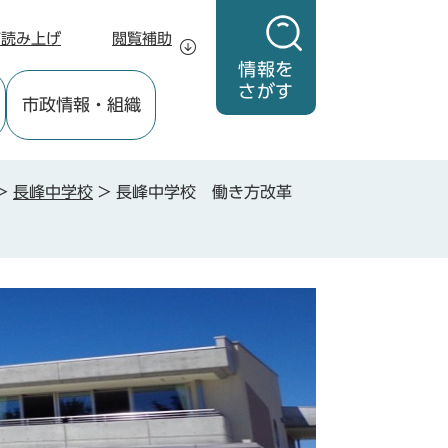
声読み上げ
閲覧補助
情報を
さがす
市政情報
・組織
>
長峰中学校
>
長峰中学校 働き方改革