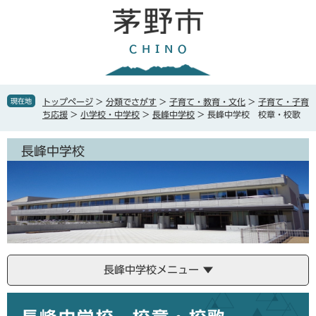
ペ
メ
ー
ニ
ジ
ュ
の
ー
先
を
頭
飛
で
ば
現在地
トップページ
>
分類でさがす
>
子育て・教育・文化
>
子育て・子育
す
し
ち応援
>
小学校・中学校
>
長峰中学校
>
長峰中学校 校章・校歌
。
て
本
長峰中学校
文
へ
長峰中学校メニュー
本
文