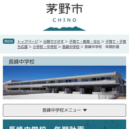
ペ
メ
ー
ニ
ジ
ュ
の
ー
先
を
頭
飛
で
ば
現在地
トップページ
>
分類でさがす
>
子育て・教育・文化
>
子育て・子育
す
し
ち応援
>
小学校・中学校
>
長峰中学校
>
長峰中学校 年間計画
。
て
本
長峰中学校
文
へ
長峰中学校メニュー
本
文