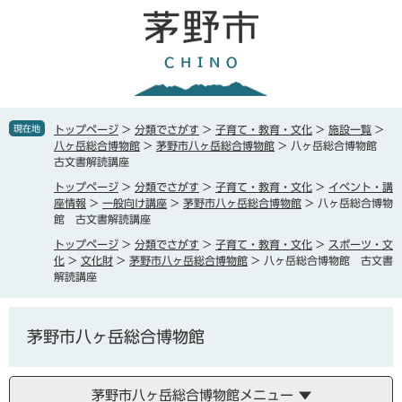
ペ
メ
ー
ニ
ジ
ュ
の
ー
先
を
頭
飛
で
ば
現在地
トップページ
>
分類でさがす
>
子育て・教育・文化
>
施設一覧
>
す
し
八ヶ岳総合博物館
>
茅野市八ヶ岳総合博物館
>
八ヶ岳総合博物館
。
て
古文書解読講座
本
トップページ
>
分類でさがす
>
子育て・教育・文化
>
イベント・講
文
座情報
>
一般向け講座
>
茅野市八ヶ岳総合博物館
>
八ヶ岳総合博物
へ
館 古文書解読講座
トップページ
>
分類でさがす
>
子育て・教育・文化
>
スポーツ・文
化
>
文化財
>
茅野市八ヶ岳総合博物館
>
八ヶ岳総合博物館 古文書
解読講座
茅野市八ヶ岳総合博物館
茅野市八ヶ岳総合博物館メニュー