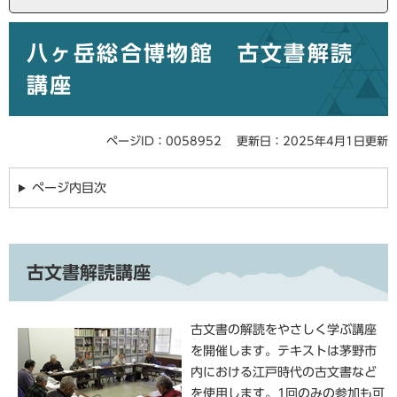
本
八ヶ岳総合博物館 古文書解読
文
講座
ページID：0058952
更新日：2025年4月1日更新
ページ内目次
古文書解読講座
古文書の解読をやさしく学ぶ講座
を開催します。テキストは茅野市
内における江戸時代の古文書など
を使用します。1回のみの参加も可