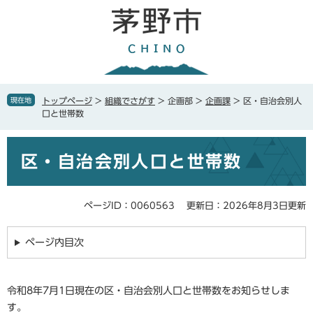
ペ
メ
ー
ニ
ジ
ュ
の
ー
先
を
頭
飛
で
ば
現在地
トップページ
>
組織でさがす
>
企画部
>
企画課
>
区・自治会別人
す
し
口と世帯数
。
て
本
本
文
区・自治会別人口と世帯数
文
へ
ページID：0060563
更新日：2026年8月3日更新
ページ内目次
令和8年7月1日現在の区・自治会別人口と世帯数をお知らせしま
す。