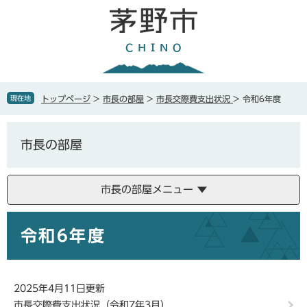
ペ
メ
ー
ニ
ジ
ュ
の
ー
先
を
頭
飛
で
ば
現在地
トップページ
>
市長の部屋
>
市長交際費支出状況
>
令和6年度
す
し
。
て
本
市長の部屋
文
へ
市長の部屋メニュー
本
令和6年度
文
2025年4月11日更新
市長交際費支出状況（令和7年3月）