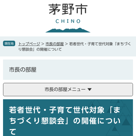
ペ
メ
ー
ニ
ジ
ュ
の
ー
先
を
頭
飛
で
ば
現在地
トップページ
>
市長の部屋
>
若者世代・子育て世代対象「まちづく
す
し
り懇談会」の開催について
。
て
本
文
市長の部屋
へ
市長の部屋メニュー
本
若者世代・子育て世代対象「ま
文
ちづくり懇談会」の開催につい
て