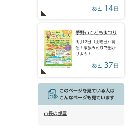
14
あと
日
茅野市こどもまつり
9月12日（土曜日）開
催！家族みんなで出か
けよう！
37
あと
日
このページを見ている人は
こんなページも見ています
市長の部屋