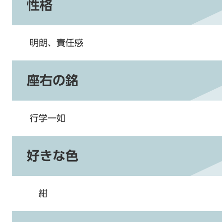
性格
明朗、責任感
座右の銘
行学一如
好きな色
紺