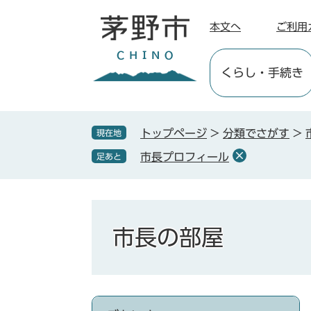
ペ
メ
ー
ニ
本文へ
ご利用
ジ
ュ
の
ー
くらし
・手続き
先
を
頭
飛
で
ば
す
し
トップページ
>
分類でさがす
>
現在地
。
て
市長プロフィール
足あと
本
文
へ
市長の部屋