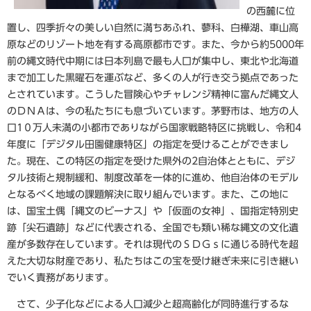
の西麓に位
置し、四季折々の美しい自然に満ちあふれ、蓼科、白樺湖、車山高
原などのリゾート地を有する高原都市です。また、今から約5000年
前の縄文時代中期には日本列島で最も人口が集中し、東北や北海道
まで加工した黒曜石を運ぶなど、多くの人が行き交う拠点であった
とされています。こうした冒険心やチャレンジ精神に富んだ縄文人
のＤＮＡは、今の私たちにも息づいています。茅野市は、地方の人
口1０万人未満の小都市でありながら国家戦略特区に挑戦し、令和4
年度に「デジタル田園健康特区」の指定を受けることができまし
た。現在、この特区の指定を受けた県外の2自治体とともに、デジ
タル技術と規制緩和、制度改革を一体的に進め、他自治体のモデル
となるべく地域の課題解決に取り組んでいます。また、この地に
は、国宝土偶「縄文のビーナス」や「仮面の女神」、国指定特別史
跡「尖石遺跡」などに代表される、全国でも類い稀な縄文の文化遺
産が多数存在しています。それは現代のＳＤＧｓに通じる時代を超
えた大切な財産であり、私たちはこの宝を受け継ぎ未来に引き継い
でいく責務があります。
さて、少子化などによる人口減少と超高齢化が同時進行するな