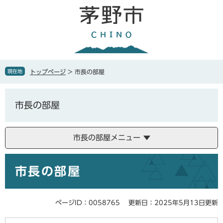
ペ
メ
ー
ニ
ジ
ュ
の
ー
先
を
頭
飛
で
ば
現在地
トップページ
>
市長の部屋
す
し
。
て
本
市長の部屋
文
へ
市長の部屋メニュー
本
市長の部屋
文
ページID：0058765
更新日：2025年5月13日更新