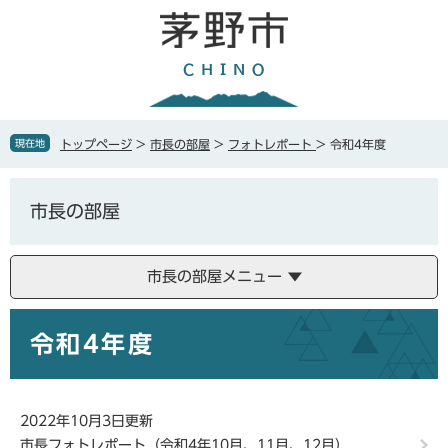
ペ
メ
ー
ニ
ジ
ュ
の
ー
先
を
頭
飛
で
ば
現在地
トップページ
>
市長の部屋
>
フォトレポート
>
令和4年度
す
し
。
て
本
市長の部屋
文
へ
市長の部屋メニュー
本
令和4年度
文
2022年10月3日更新
市長フォトレポート（令和4年10月、11月、12月）