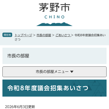
ペ
メ
ー
ニ
ジ
ュ
の
ー
先
を
頭
飛
で
ば
現在地
トップページ
>
市長の部屋
>
ごあいさつ
>
令和8年度議会招集あい
す
し
さつ
。
て
本
文
市長の部屋
へ
市長の部屋メニュー
本
令和8年度議会招集あいさつ
文
2026年6月3日更新