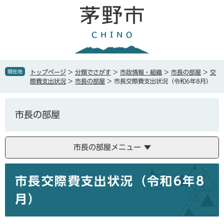
ペ
メ
ー
ニ
ジ
ュ
の
ー
先
を
頭
飛
で
ば
現在地
トップページ
>
分類でさがす
>
市政情報・組織
>
市長の部屋
>
交
す
し
際費支出状況
>
市長の部屋
>
市長交際費支出状況（令和6年8月）
。
て
本
文
市長の部屋
へ
市長の部屋メニュー
本
市長交際費支出状況（令和6年8
文
月）