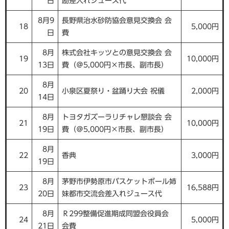
日
励差入れジュース代
8月9
長野県治水砂防協会意見交換会 会
18
5,000円
日
費
8月
株式会社キッツとの意見交換会 会
19
10,000円
13日
費（＠5,000円×市長、副市長）
8月
20
小泉区夏祭り・盆踊り大会 祝儀
2,000円
14日
8月
トヨタガズーラリチャレ懇談会 会
21
10,000円
19日
費（＠5,000円×市長、副市長）
8月
22
香典
3,000円
19日
8月
茅野市伊勢原市バスケットボール姉
23
16,588円
20日
妹都市交流会差入れジュース代
8月
Ｒ299整備促進期成同盟会役員会
24
5,000円
21日
会費