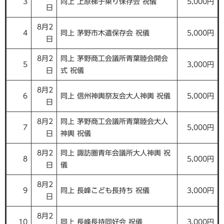
3
同上 上原梯子乗り保存会 祝儀
5,000円
日
8月2
4
同上 茅野市木遣保存会 祝儀
5,000円
日
8月2
同上 茅野商工会議所青葉睦会開会
5
3,000円
日
式 祝儀
8月2
6
同上 信州神輿祭友会大人神輿 祝儀
5,000円
日
8月2
同上 茅野商工会議所青葉睦会大人
7
5,000円
日
神輿 祝儀
8月2
同上 諏訪圏青年会議所大人神輿 祝
8
5,000円
日
儀
8月2
9
同上 長峰こども長持ち 祝儀
3,000円
日
8月2
10
同上 長峰長持同好会 祝儀
3,000円