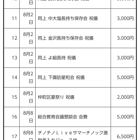
日
8月2
11
同上 中大塩長持ち保存会 祝儀
3,000円
日
8月2
12
同上 金沢長持ち保存会 祝儀
3,000円
日
8月2
13
同上 よ組長持 祝儀
3,000円
日
8月2
14
同上 下諏訪星和会 祝儀
5,000円
日
8月2
15
仲町区夏祭り 祝儀
2,000円
日
8月8
16
総合教育会議懇談会 会費
5,000円
日
8月8
チノチノＬｉｖｅサマーチノック激
17
6,500円