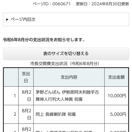
ページID：0060671
更新日：2024年8月30日更新
ページ内目次
令和6
年
8
月分の支出状況をお知らせします。
表のサイズを切り替える
市長交際費支出状況（令和6年8月分）
支出
支出内容
支出金額
日
8月2
茅野どんばん 伊勢原阿夫利睦手古
1
10,000円
日
舞神人行列大人神輿 祝儀
8月2
2
同上 長峰喇叭隊 祝儀
5,000円
日
8月2