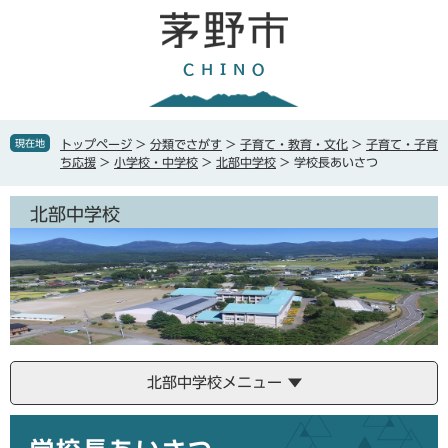
ペ
メ
ー
ニ
ジ
ュ
の
ー
先
を
頭
飛
で
ば
現在地
トップページ
>
分類でさがす
>
子育て・教育・文化
>
子育て・子育
す
し
ち応援
>
小学校・中学校
>
北部中学校
>
学校長あいさつ
。
て
本
北部中学校
文
へ
北部中学校メニュー
本
文