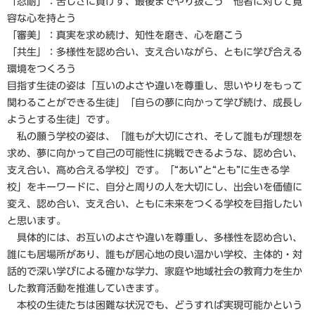
「忍耐」：苦しさに負けず、最後までやり抜こう 他者に対して寛
容な心を持とう
「審美」：真実を求め続け、知性を磨き、心を磨こう
「共生」：多様性を認め合い、支え合いながら、ともに学び合える
環境をつくろう
目指す生徒の姿は「互いのよさや違いを尊重し、思いやりをもって
関わることができる生徒」「自らの夢に向かって学び続け、成長し
ようとする生徒」です。
私の願う学校の姿は、「誰もが大切にされ、そして誰もが理想を
求め、夢に向かって自己の可能性に挑戦できるような、認め合い、
支え合い、高め合える学校」です。「“あい”と“とも”に生きる学
校」をキーワードに、自分と周りの人を大切にし、出会いを価値に
変え、認め合い、支え合い、ともに未来をつくる学校を目指したい
と思います。
具体的には、お互いのよさや違いを尊重し、多様性を認め合い、
誰にも居場所があり、誰もが居心地の良い温かい学校、主体的・対
話的で深い学びによる確かな学力、家庭や地域社会の教育力を生か
した教育活動を推進していきます。
本校の生徒たちは困難な状況でも、どうすれば実現可能かという