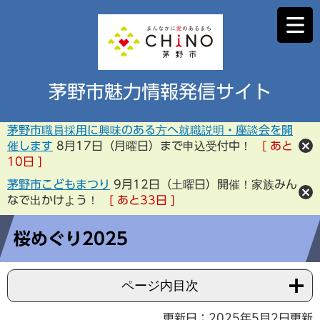
茅野市魅力情報発信サイト
茅野市職員採用に興味のある方へ就職説明・座談会を開
催します
8月17日（月曜日）まで申込受付中！
あと
10
日
茅野市こどもまつり
9月12日（土曜日）開催！家族みん
なで出かけよう！
あと
33
日
桜めぐり2025
ページ内目次
更新日：2025年5月2日更新