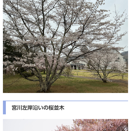
宮川左岸沿いの桜並木