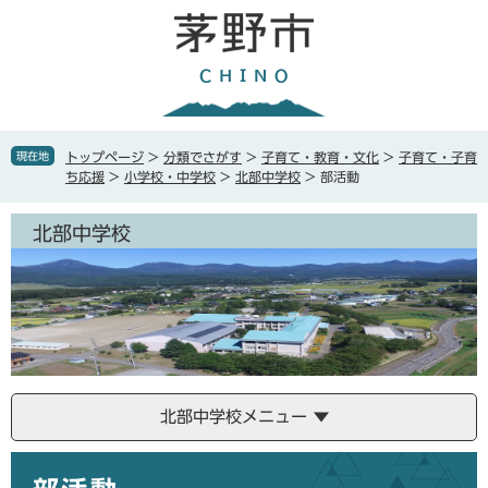
ペ
メ
ー
ニ
ジ
ュ
の
ー
先
を
頭
飛
で
ば
現在地
トップページ
>
分類でさがす
>
子育て・教育・文化
>
子育て・子育
す
し
ち応援
>
小学校・中学校
>
北部中学校
>
部活動
。
て
本
北部中学校
文
へ
北部中学校メニュー
本
文