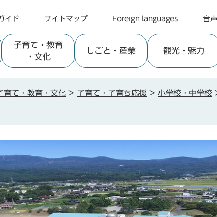
ガイド
サイトマップ
Foreign languages
音
子育て
・教育
しごと
・産業
観光
・魅力
・文化
子育て・教育・文化
>
子育て・子育ち応援
>
小学校・中学校