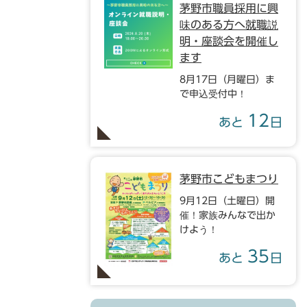
茅野市職員採用に興
味のある方へ就職説
明・座談会を開催し
ます
8月17日（月曜日）ま
で申込受付中！
12
あと
日
茅野市こどもまつり
9月12日（土曜日）開
催！家族みんなで出か
けよう！
35
あと
日