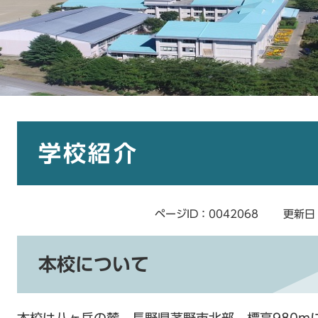
本
文
学校紹介
ページID：0042068
更新日
本校について
本校は八ヶ岳の麓、長野県茅野市北部、標高980m