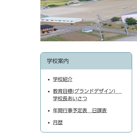
学校案内
学校紹介
教育目標(グランドデザイン)
学校長あいさつ
年間行事予定表 日課表
月歴