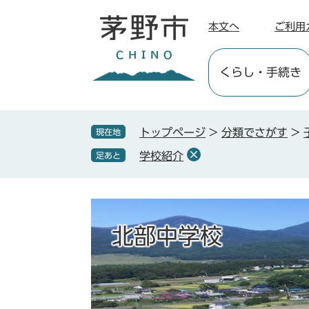
ペ
メ
ー
ニ
本文へ
ご利用
ジ
ュ
の
ー
くらし
・手続き
先
を
頭
飛
で
ば
す
し
トップページ
>
分類でさがす
>
現在地
。
て
学校紹介
足あと
本
文
へ
北部中学校