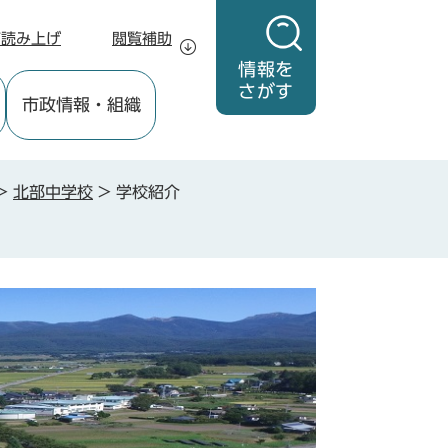
声読み上げ
閲覧補助
情報を
さがす
市政情報
・組織
>
北部中学校
>
学校紹介