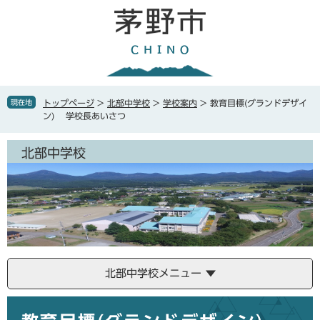
ペ
メ
ー
ニ
ジ
ュ
の
ー
先
を
頭
飛
で
ば
現在地
トップページ
>
北部中学校
>
学校案内
>
教育目標(グランドデザイ
す
し
ン) 学校長あいさつ
。
て
本
北部中学校
文
へ
北部中学校メニュー
本
文