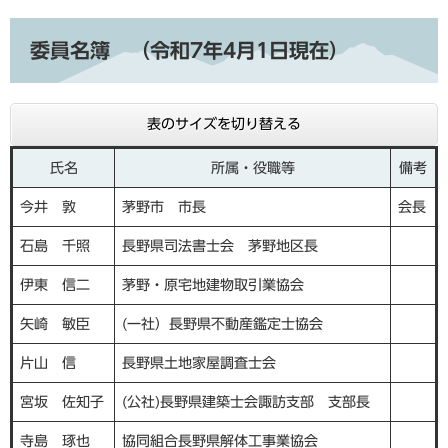
委員名簿
（令和7年4月1日現在）
表のサイズを切り替える
氏名
所属・役職等
備考
今井 敦
茅野市 市長
会長
石島 千照
長野県司法書士会 茅野地区長
伊東 信二
茅野・原宅地建物取引業協会
矢崎 敏臣
(一社）長野県不動産鑑定士協会
片山 信
長野県土地家屋調査士会
宮坂 佐知子
(公社)長野県建築士会諏訪支部 支部長
寺島 琢也
協同組合長野県解体工事業協会