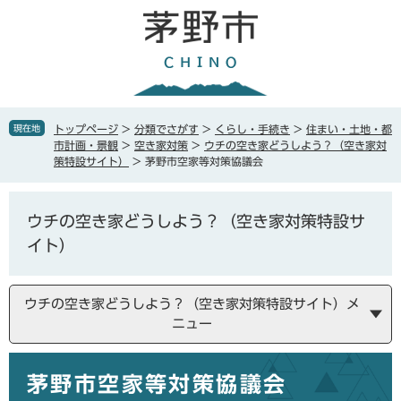
ペ
メ
ー
ニ
ジ
ュ
の
ー
先
を
頭
飛
で
ば
現在地
トップページ
>
分類でさがす
>
くらし・手続き
>
住まい・土地・都
す
し
市計画・景観
>
空き家対策
>
ウチの空き家どうしよう？（空き家対
。
て
策特設サイト）
>
茅野市空家等対策協議会
本
文
へ
ウチの空き家どうしよう？（空き家対策特設サ
イト）
ウチの空き家どうしよう？（空き家対策特設サイト）メ
ニュー
本
茅野市空家等対策協議会
文