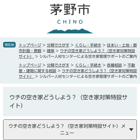
ペ
メ
ー
ニ
ジ
ュ
の
ー
先
を
頭
飛
で
ば
現在地
トップページ
>
分類でさがす
>
くらし・手続き
>
住まい・土地・都
す
し
市計画・景観
>
建築
>
ウチの空き家どうしよう？（空き家対策特設
。
て
サイト）
>
シルバー人材センターによる空き家管理サポートのご案内
本
トップページ
>
分類でさがす
>
くらし・手続き
>
各種相談
>
不動
文
産・建物に関する相談
>
ウチの空き家どうしよう？（空き家対策特設
へ
サイト）
>
シルバー人材センターによる空き家管理サポートのご案内
ウチの空き家どうしよう？（空き家対策特設サ
イト）
ウチの空き家どうしよう？（空き家対策特設サイト）メ
ニュー