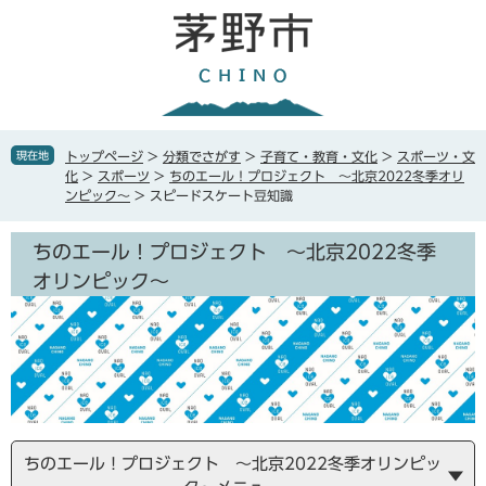
ペ
メ
ー
ニ
ジ
ュ
の
ー
先
を
頭
飛
で
ば
現在地
トップページ
>
分類でさがす
>
子育て・教育・文化
>
スポーツ・文
す
し
化
>
スポーツ
>
ちのエール！プロジェクト ～北京2022冬季オリ
。
て
ンピック～
>
スピードスケート豆知識
本
文
ちのエール！プロジェクト ～北京2022冬季
へ
オリンピック～
ちのエール！プロジェクト ～北京2022冬季オリンピッ