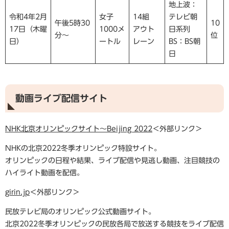
地上波：
令和4年2月
女子
14組
テレビ朝
午後5時30
10
17日（木曜
1000メ
アウト
日系列
分～
位
日）
ートル
レーン
BS：BS朝
日
動画ライブ配信サイト
NHK北京オリンピックサイト～Beijing 2022
＜外部リンク＞
NHKの北京2022冬季オリンピック特設サイト。
オリンピックの日程や結果、ライブ配信や見逃し動画、注目競技の
ハイライト動画を配信。
girin.jp
＜外部リンク＞
民放テレビ局のオリンピック公式動画サイト。
北京2022冬季オリンピックの民放各局で放送する競技をライブ配信