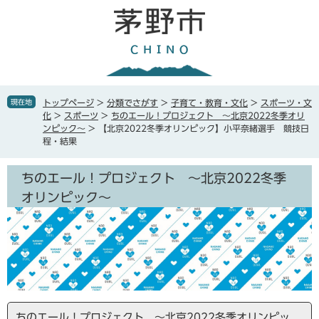
ペ
メ
ー
ニ
ジ
ュ
の
ー
先
を
頭
飛
で
ば
現在地
トップページ
>
分類でさがす
>
子育て・教育・文化
>
スポーツ・文
す
し
化
>
スポーツ
>
ちのエール！プロジェクト ～北京2022冬季オリ
。
て
ンピック～
>
【北京2022冬季オリンピック】小平奈緒選手 競技日
本
程・結果
文
へ
ちのエール！プロジェクト ～北京2022冬季
オリンピック～
ちのエール！プロジェクト ～北京2022冬季オリンピッ