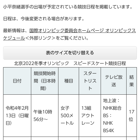
小平奈緒選手の出場が予定されている競技日程を掲載しています。
日程は、今後変更される場合があります。
最新情報は、
国際オリンピック委員会ホームページ オリンピックス
ケジュール
＜外部リンク＞
をご覧ください。
表のサイズを切り替える
北京2022冬季オリンピック スピードスケート競技日程
競技開始時
スター
テレビ放
結
日付
間（日本時
種目
トリス
送
果
間）
ト
地上波：
令和4年2月
女子
13組
NHK総合
午後10時
17
13日（日曜
500メ
アウト
BS：
56分～
位
日）
ートル
レーン
NHK
BS4K