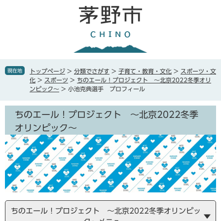
ペ
メ
ー
ニ
ジ
ュ
の
ー
先
を
頭
飛
で
ば
現在地
トップページ
>
分類でさがす
>
子育て・教育・文化
>
スポーツ・文
す
し
化
>
スポーツ
>
ちのエール！プロジェクト ～北京2022冬季オリ
。
て
ンピック～
>
小池克典選手 プロフィール
本
文
ちのエール！プロジェクト ～北京2022冬季
へ
オリンピック～
ちのエール！プロジェクト ～北京2022冬季オリンピッ