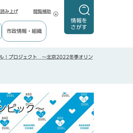
声読み上げ
閲覧補助
情報を
さがす
市政情報
・組織
ル！プロジェクト ～北京2022冬季オリン
ンピック～