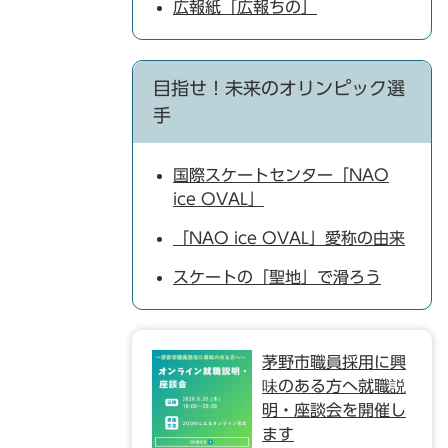
広報紙「広報ちの」
目指せ！未来のオリンピック選
手
国際スケートセンター「NAO
ice OVAL」
「NAO ice OVAL」愛称の由来
スケートの「聖地」で滑ろう
茅野市職員採用に興
味のある方へ就職説
明・座談会を開催し
ます