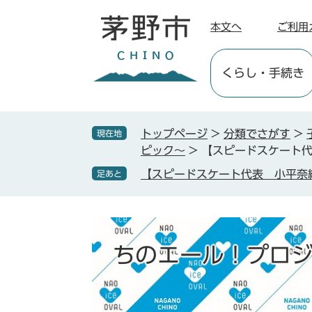
ペ
メ
ー
ニ
本文へ
ご利用
ジ
ュ
の
ー
くらし
・手続き
先
を
頭
飛
で
ば
す
し
トップページ
>
分類でさがす
>
現在地
。
て
ピック～
>
【スピードスケート
本
【スピードスケート代表 小平奈
足あと
文
へ
ちのエール！プロジ