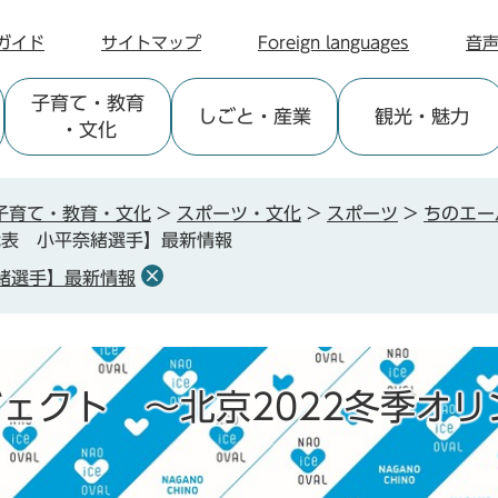
ガイド
サイトマップ
Foreign languages
音
子育て
・教育
しごと
・産業
観光
・魅力
・文化
子育て・教育・文化
>
スポーツ・文化
>
スポーツ
>
ちのエー
代表 小平奈緒選手】最新情報
緒選手】最新情報
ェクト ～北京2022冬季オリ