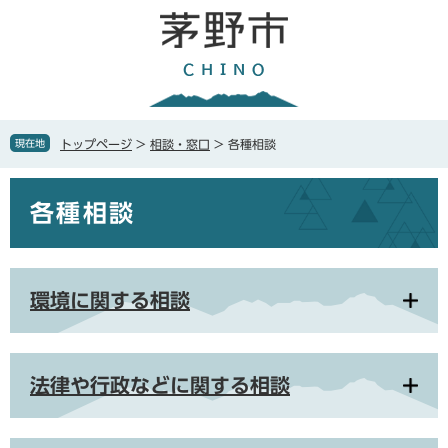
ペ
メ
ー
ニ
ジ
ュ
の
ー
先
を
頭
飛
で
ば
現在地
トップページ
>
相談・窓口
>
各種相談
す
し
。
て
本
本
各種相談
文
文
へ
環境に関する相談
法律や行政などに関する相談