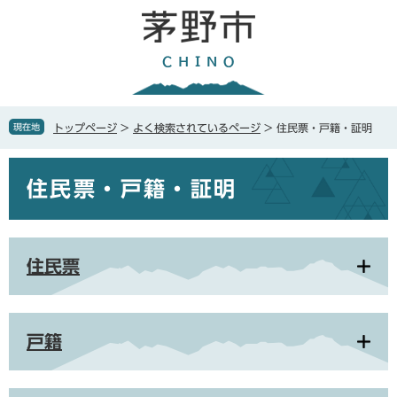
ペ
メ
ー
ニ
ジ
ュ
の
ー
先
を
頭
飛
で
ば
現在地
トップページ
>
よく検索されているページ
>
住民票・戸籍・証明
す
し
。
て
本
本
住民票・戸籍・証明
文
文
へ
住民票
戸籍