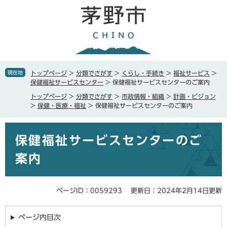
ペ
メ
ー
ニ
ジ
ュ
の
ー
先
を
頭
飛
で
ば
現在地
トップページ
>
分類でさがす
>
くらし・手続き
>
福祉サービス
>
す
し
保健福祉サービスセンター
>
保健福祉サービスセンターのご案内
。
て
トップページ
>
分類でさがす
>
市政情報・組織
>
計画・ビジョン
本
>
保健・医療・福祉
>
保健福祉サービスセンターのご案内
文
へ
本
保健福祉サービスセンターのご
文
案内
ページID：0059293
更新日：2024年2月14日更新
ページ内目次