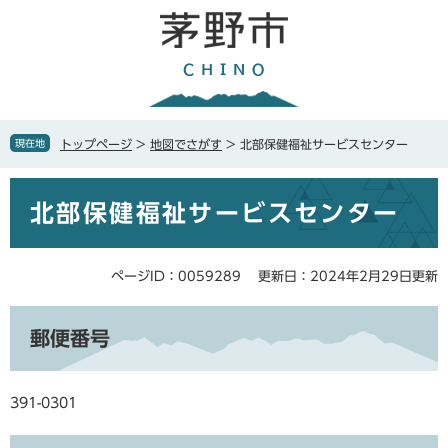
ペ
メ
ー
ニ
ジ
ュ
の
ー
先
を
頭
飛
で
ば
現在地
トップページ
>
地図でさがす
>
北部保健福祉サービスセンター
す
し
。
て
本
本
北部保健福祉サービスセンター
文
文
へ
ページID：0059289
更新日：2024年2月29日更新
郵便番号
391-0301