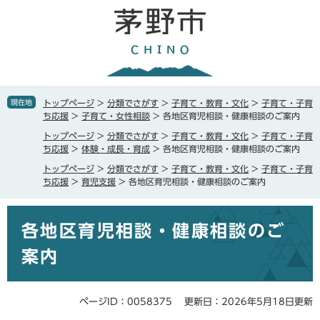
ペ
メ
ー
ニ
ジ
ュ
の
ー
先
を
頭
飛
で
ば
現在地
トップページ
>
分類でさがす
>
子育て・教育・文化
>
子育て・子育
す
し
ち応援
>
子育て・女性相談
>
各地区育児相談・健康相談のご案内
。
て
トップページ
>
分類でさがす
>
子育て・教育・文化
>
子育て・子育
本
ち応援
>
体験・成長・育成
>
各地区育児相談・健康相談のご案内
文
トップページ
>
分類でさがす
>
子育て・教育・文化
>
子育て・子育
へ
ち応援
>
育児支援
>
各地区育児相談・健康相談のご案内
本
各地区育児相談・健康相談のご
文
案内
ページID：0058375
更新日：2026年5月18日更新