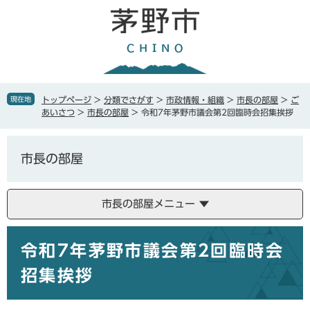
ペ
メ
ー
ニ
ジ
ュ
の
ー
先
を
頭
飛
で
ば
現在地
トップページ
>
分類でさがす
>
市政情報・組織
>
市長の部屋
>
ご
す
し
あいさつ
>
市長の部屋
>
令和7年茅野市議会第2回臨時会招集挨拶
。
て
本
文
市長の部屋
へ
市長の部屋メニュー
本
令和7年茅野市議会第2回臨時会
文
招集挨拶