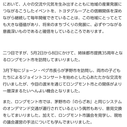
において、人々の交流や元気を生み出すとともに地域の産業発展に
つながるこうしたイベントを、トヨタグループとの信頼関係を深め
ながら継続して毎年開催できていることは、この地域にとってとて
も大きな価値があり、将来のまちづくりの発展に、必ずやつながる
意義深いものであると確信をしているところであります。
二つ目ですが、5月2日から8日にかけて、姉妹都市提携35周年とな
るロングモント市を訪問してまいりました。
3月下旬にジョーン・ペグ市長らが茅野市を訪問し、両市の子ども
たちによるジョイントコンサートを始めとした心あたたかな交流を
行いましたが、今回の渡米を通じてロングモント市との関係がより
一層深まるたいへんよい機会となりました。
また、ロングモント市では、茅野市の「のらざあ」と同じシステム
のオンデマンド交通が運行されているという偶然もあり、意見交換
をしてまいりました。加えて、ロングモント市議会を見学し、現地
の議会運営の手法についても学んでまいりました。