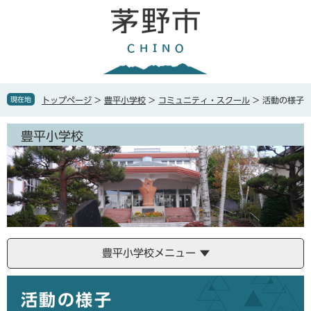
ペ
メ
ー
ニ
ジ
ュ
の
ー
先
を
頭
飛
で
ば
現在地
トップページ
>
豊平小学校
>
コミュニティ・スクール
>
活動の様子
す
し
。
て
豊平小学校
本
文
へ
豊平小学校メニュー
本
活動の様子
文