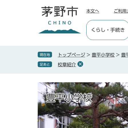
ペ
メ
ー
ニ
本文へ
ご利用
ジ
ュ
の
ー
くらし
・手続き
先
を
頭
飛
で
ば
す
し
トップページ
>
豊平小学校
>
豊
現在地
。
て
校章紹介
足あと
本
文
へ
豊平小学校