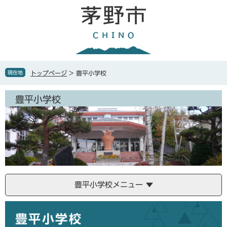
ペ
メ
ー
ニ
ジ
ュ
の
ー
先
を
頭
飛
で
ば
現在地
トップページ
>
豊平小学校
す
し
。
て
豊平小学校
本
文
へ
豊平小学校メニュー
本
豊平小学校
文