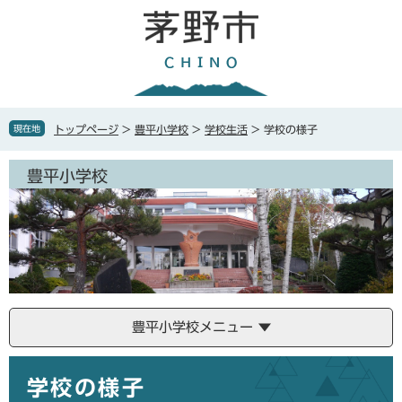
ペ
メ
ー
ニ
ジ
ュ
の
ー
先
を
頭
飛
で
ば
現在地
トップページ
>
豊平小学校
>
学校生活
>
学校の様子
す
し
。
て
豊平小学校
本
文
へ
豊平小学校メニュー
本
学校の様子
文