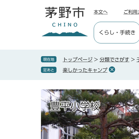
ペ
メ
ー
ニ
本文へ
ご利用
ジ
ュ
の
ー
くらし
・手続き
先
を
頭
飛
で
ば
す
し
トップページ
>
分類でさがす
>
現在地
。
て
楽しかったキャンプ
足あと
本
文
へ
豊平小学校