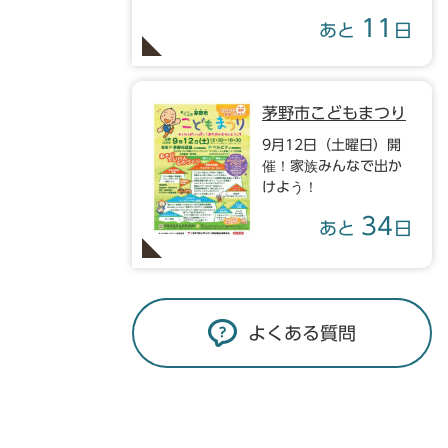
11
あと
日
茅野市こどもまつり
9月12日（土曜日）開
催！家族みんなで出か
けよう！
34
あと
日
よくある質問