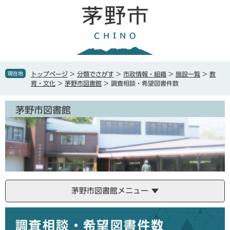
ペ
メ
ー
ニ
ジ
ュ
の
ー
先
を
頭
飛
で
ば
現在地
トップページ
>
分類でさがす
>
市政情報・組織
>
施設一覧
>
教
す
し
育・文化
>
茅野市図書館
>
調査相談・希望図書件数
。
て
本
茅野市図書館
文
へ
茅野市図書館メニュー
本
調査相談・希望図書件数
文