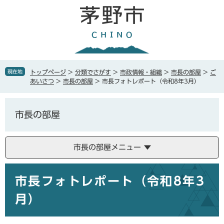
ペ
メ
ー
ニ
ジ
ュ
の
ー
先
を
頭
飛
で
ば
現在地
トップページ
>
分類でさがす
>
市政情報・組織
>
市長の部屋
>
ご
す
し
あいさつ
>
市長の部屋
>
市長フォトレポート（令和8年3月）
。
て
本
文
市長の部屋
へ
市長の部屋メニュー
本
市長フォトレポート（令和8年3
文
月）