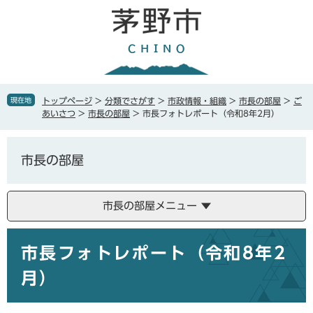
ペ
メ
ー
ニ
ジ
ュ
の
ー
先
を
頭
飛
で
ば
現在地
トップページ
>
分類でさがす
>
市政情報・組織
>
市長の部屋
>
ご
す
し
あいさつ
>
市長の部屋
>
市長フォトレポート（令和8年2月）
。
て
本
文
市長の部屋
へ
市長の部屋メニュー
本
市長フォトレポート（令和8年2
文
月）