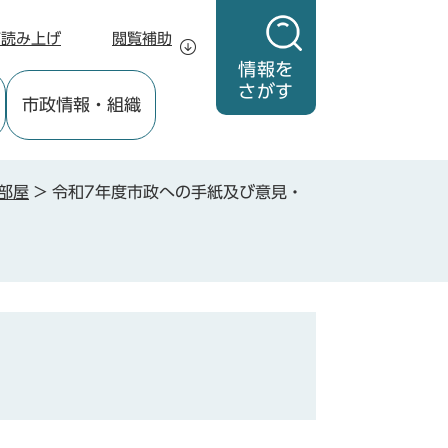
声読み上げ
閲覧補助
情報を
さがす
市政情報
・組織
部屋
>
令和7年度市政への手紙及び意見・