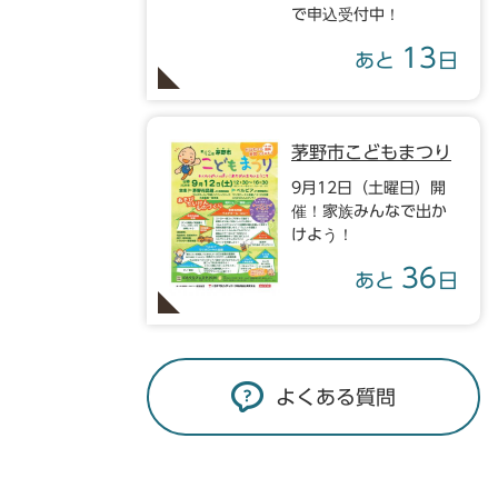
で申込受付中！
13
あと
日
茅野市こどもまつり
9月12日（土曜日）開
催！家族みんなで出か
けよう！
36
あと
日
よくある質問