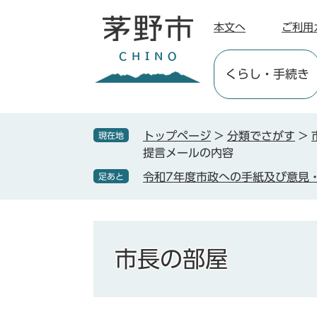
ペ
メ
ー
ニ
本文へ
ご利用
ジ
ュ
の
ー
くらし
・手続き
先
を
頭
飛
で
ば
す
し
トップページ
>
分類でさがす
>
現在地
。
て
提言メールの内容
本
令和7年度市政への手紙及び意見
足あと
文
へ
市長の部屋