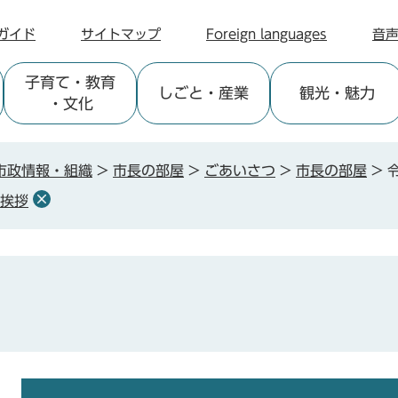
ガイド
サイトマップ
Foreign languages
音
子育て
・教育
しごと
・産業
観光
・魅力
・文化
市政情報・組織
>
市長の部屋
>
ごあいさつ
>
市長の部屋
>
集挨拶
本