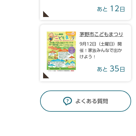
12
あと
日
茅野市こどもまつり
9月12日（土曜日）開
催！家族みんなで出か
けよう！
35
あと
日
よくある質問