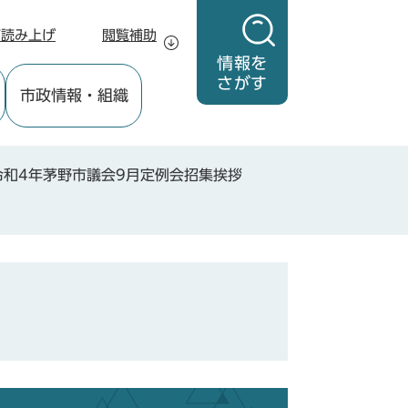
声読み上げ
閲覧補助
情報を
さがす
市政情報
・組織
令和4年茅野市議会9月定例会招集挨拶