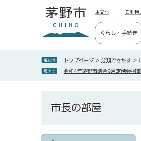
ペ
メ
ー
ニ
本文へ
ご利用
ジ
ュ
の
ー
くらし
・手続き
先
を
頭
飛
で
ば
す
し
トップページ
>
分類でさがす
>
現在地
。
て
令和4年茅野市議会9月定例会招
足あと
本
文
へ
市長の部屋