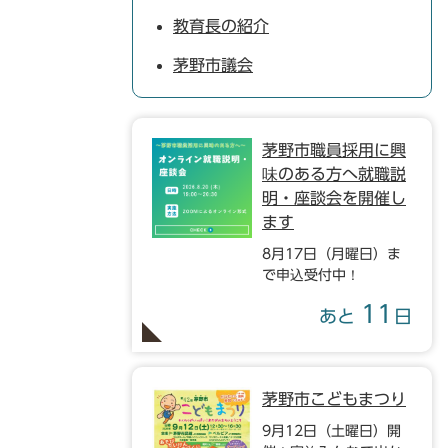
教育長の紹介
茅野市議会
茅野市職員採用に興
味のある方へ就職説
明・座談会を開催し
ます
8月17日（月曜日）ま
で申込受付中！
11
あと
日
茅野市こどもまつり
9月12日（土曜日）開