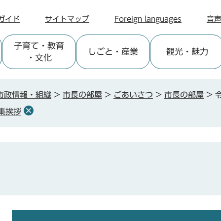
ガイド
サイトマップ
Foreign languages
音
子育て
・教育
しごと
・産業
観光
・魅力
・文化
市政情報・組織
>
市長の部屋
>
ごあいさつ
>
市長の部屋
>
集挨拶
本