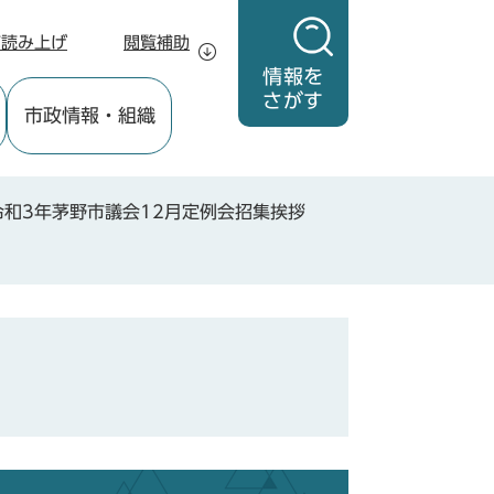
声読み上げ
閲覧補助
情報を
さがす
市政情報
・組織
令和3年茅野市議会12月定例会招集挨拶