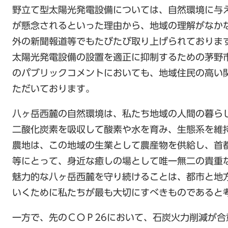
野立て型太陽光発電設備については、自然環境に与
が懸念されるといった理由から、地域の理解がなか
外の新聞報道等でもたびたび取り上げられておりま
太陽光発電設備の設置を適正に抑制するための茅野
のパブリックコメントにおいても、地域住民の高い
ただいております。
八ヶ岳西麓の自然環境は、私たち地域の人間の暮ら
二酸化炭素を吸収して酸素や水を育み、生態系を維
農地は、この地域の生業として農産物を供給し、首
等にとって、身近な癒しの場として唯一無二の貴重
魅力的な八ヶ岳西麓を守り続けることは、都市と地
いくために私たちが最も大切にすべきものであると
一方で、先のＣＯＰ26において、石炭火力削減が