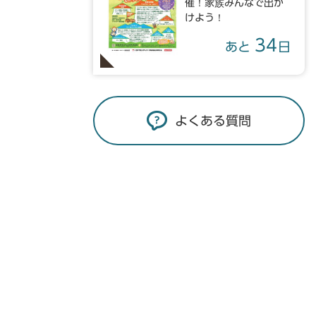
催！家族みんなで出か
けよう！
34
あと
日
よくある質問