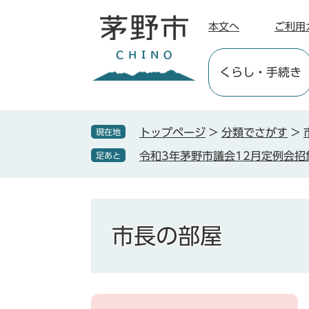
ペ
メ
ー
ニ
本文へ
ご利用
ジ
ュ
の
ー
くらし
・手続き
先
を
頭
飛
で
ば
す
し
トップページ
>
分類でさがす
>
現在地
。
て
令和3年茅野市議会12月定例会招
足あと
本
文
へ
市長の部屋