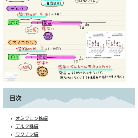
目次
オミクロン株編
デルタ株編
ワクチン編