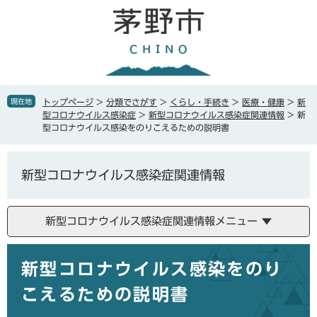
ペ
メ
ー
ニ
ジ
ュ
の
ー
先
を
頭
飛
で
ば
現在地
トップページ
>
分類でさがす
>
くらし・手続き
>
医療・健康
>
新
す
し
型コロナウイルス感染症
>
新型コロナウイルス感染症関連情報
>
新
。
て
型コロナウイルス感染をのりこえるための説明書
本
文
へ
新型コロナウイルス感染症関連情報
新型コロナウイルス感染症関連情報メニュー
本
新型コロナウイルス感染をのり
文
こえるための説明書