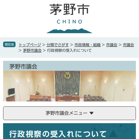
ペ
メ
ー
ニ
ジ
ュ
の
ー
先
を
頭
飛
で
ば
現在地
トップページ
>
分類でさがす
>
市政情報・組織
>
市議会
>
市議会
す
し
>
茅野市議会
>
行政視察の受入れについて
。
て
本
茅野市議会
文
へ
茅野市議会メニュー
本
行政視察の受入れについて
文