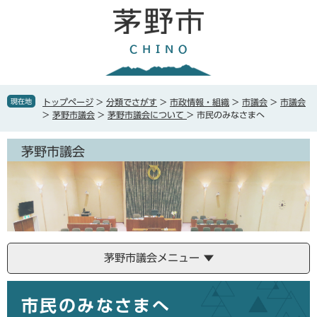
ペ
メ
ー
ニ
ジ
ュ
の
ー
先
を
頭
飛
で
ば
現在地
トップページ
>
分類でさがす
>
市政情報・組織
>
市議会
>
市議会
す
し
>
茅野市議会
>
茅野市議会について
>
市民のみなさまへ
。
て
本
茅野市議会
文
へ
茅野市議会メニュー
本
市民のみなさまへ
文